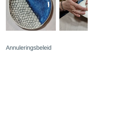
Annuleringsbeleid
Annulering workshop/zomercursus
Annulering kan alleen schriftelijk
plaatsvinden. Tot 3 weken voorafgaand aan
de start van de workshop wordt het
inschrijvingsgeld terugbetaald - €20
administratie kosten.
Bij annulering tot 2 week voor de
gereserveerde datum zijn de kosten 50%
van de overeengekomen prijs
Bij annulering tot 1 week voor de