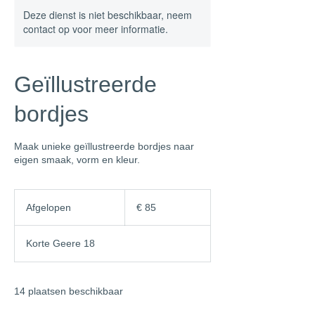
Deze dienst is niet beschikbaar, neem
contact op voor meer informatie.
Geïllustreerde
bordjes
Maak unieke geïllustreerde bordjes naar
eigen smaak, vorm en kleur.
85
euro
Afgelopen
A
€ 85
f
g
Korte Geere 18
e
l
o
p
14 plaatsen beschikbaar
e
n