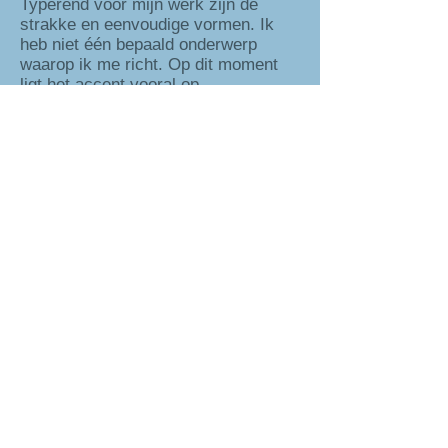
Typerend voor mijn werk zijn de
strakke en eenvoudige vormen. Ik
heb niet één bepaald onderwerp
waarop ik me richt. Op dit moment
ligt het accent vooral op
interieurobjecten en urnen. Naast
Raku stoken heeft pottenbakken ook
mijn hart gestolen. Daarnaast werk ik
ook met porselein.
Naast creëren van eigen werk geef ik
workshops en cursussen.
Korte Geere 18 - 4331 LE
Middelburg -
0031(0) 6
29090432
-
info@cvervoort.nl