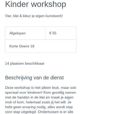
Kinder workshop
Vier, klei & kleur je eigen kunstwerk!
55
euro
Afgelopen
A
€ 55
f
g
Korte Geere 18
e
l
o
p
14 plaatsen beschikbaar
e
n
Beschrijving van de dienst
Deze workshop is niet alleen leuk, maar ook
speciaal voor kinderen! Kom gezellig samen
met de handen in de klei en maak je eigen
mok of kom, helemaal zoals jij het wilt. Je
hebt geen ervaring nodig, alles wordt stap
voor stap uitgelegd. Ondertussen is er alle