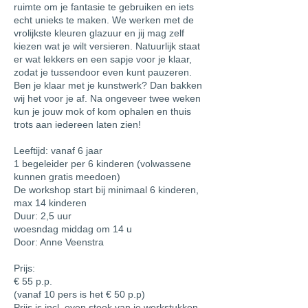
ruimte om je fantasie te gebruiken en iets
echt unieks te maken. We werken met de
vrolijkste kleuren glazuur en jij mag zelf
kiezen wat je wilt versieren. Natuurlijk staat
er wat lekkers en een sapje voor je klaar,
zodat je tussendoor even kunt pauzeren.
Ben je klaar met je kunstwerk? Dan bakken
wij het voor je af. Na ongeveer twee weken
kun je jouw mok of kom ophalen en thuis
trots aan iedereen laten zien!
Leeftijd: vanaf 6 jaar
1 begeleider per 6 kinderen (volwassene
kunnen gratis meedoen)
De workshop start bij minimaal 6 kinderen,
max 14 kinderen
Duur: 2,5 uur
woesndag middag om 14 u
Door: Anne Veenstra
Prijs:
€ 55 p.p.
(vanaf 10 pers is het € 50 p.p)
Prijs is incl. oven stook van je werkstukken,