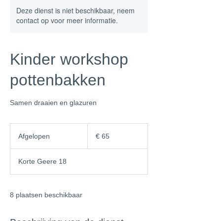
Deze dienst is niet beschikbaar, neem
contact op voor meer informatie.
Kinder workshop
pottenbakken
Samen draaien en glazuren
65
euro
Afgelopen
A
€ 65
f
g
Korte Geere 18
e
l
o
p
8 plaatsen beschikbaar
e
n