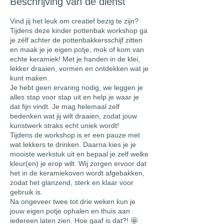
Beschrijving van de dienst
Vind jij het leuk om creatief bezig te zijn?
Tijdens deze kinder pottenbak workshop ga
je zélf achter de pottenbakkersschijf zitten
en maak je je eigen potje, mok of kom van
echte keramiek! Met je handen in de klei,
lekker draaien, vormen en ontdekken wat je
kunt maken.
Je hebt geen ervaring nodig, we leggen je
alles stap voor stap uit en help je waar je
dat fijn vindt. Je mag helemaal zelf
bedenken wat jij wilt draaien, zodat jouw
kunstwerk straks echt uniek wordt!
Tijdens de workshop is er een pauze met
wat lekkers te drinken. Daarna kies je je
mooiste werkstuk uit en bepaal je zelf welke
kleur(en) je erop wilt. Wij zorgen ervoor dat
het in de keramiekoven wordt afgebakken,
zodat het glanzend, sterk en klaar voor
gebruik is.
Na ongeveer twee tot drie weken kun je
jouw eigen potje ophalen en thuis aan
iedereen laten zien. Hoe gaaf is dat?! 🤩