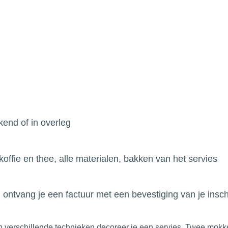
end of in overleg
 koffie en thee, alle materialen, bakken van het servies
g ontvang je een factuur met een bevestiging van je inschr
 verschillende technieken decoreer je een servies. Twee mokk