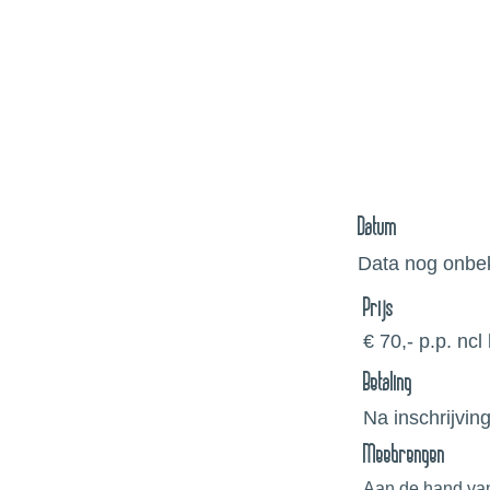
Datum
Data nog onbek
Prijs
€ 70,- p.p. ncl
Betaling
Na inschrijvin
Meebrengen
Aan de hand van