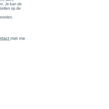
n. Je kan de
zetten op de
worden.
ntact
​met me